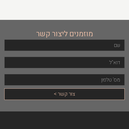
מוזמנים ליצור קשר
שם
צור
מס’
דוא"ל
קשר
טלפון