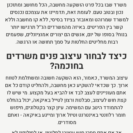
משרד שבו בכל פרט הושקעה מחשבה, הכל מחושב ומתוכנן
נכון ובטוב טעם. לעומת זאת, תדמיינו את עצמכם נכנסים
למשרד שמרוהט ומאובזר בציוד בסיסי, ללא קו מחשבה וללא
קשר בין הפריטים. באיזה מהמשרדים הנ''ל תרגישו יותר
בנוח? בסופו של יום, אנשים הם יצורים אמוציונלים, שפעמים
רבות מחליטים החלטות על סמך תחושה או הרגשה.
כיצד לבחור עיצוב פנים משרדים
בחוכמה?
עיצוב המשרד, כאמור, הוא השקעה חשובה ומשתלמת לטווח
ארוך. כך שכדאי להשקיע כאן מחשבה, ולהחליט קודם כל אם
אתם מעוניינים לעצב לבד או להביא בעל מקצוע. מי שיש לו
קצת חוש לעיצוב, סבלנות ורצון לטייל באיקאה, יכול בהחלט
להתמודד היטב עם המשימה. עיון קצר בקטלוגים, חיפוש
חומר רלוונטי באינטרנט וטיול ארוך ומייגע באיקאה - ואתם
מסודרים.
אך אם אתם חסרי חוש עיצובי לחלוטין, או לחילופין לא