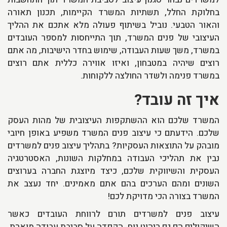
בחלוקת החלל, תשתיות המשרד הקיימות, תכנון תאורה
והאור הטבעי. נוביל בשיתוף פעולה מלא אתכם את ההליך
העיצובי של פנים המשרד, תוך התייחסות למספר העובדים
במשרד, משך שעות העבודה, שימוש בחדר הישיבות, מה אתם
רוצים שיהיה במטבחון, ואיזו אווירה כללית אתם רוצים
במשרד פנימה ולשדר החולצה ללקוחות.
איך זה עובד?
המשרד שלכם הוא ההשתקפות העיצובית של מהות העסק
שלכם. הידעתם כי עיצוב פנים המשרד משפיע באופן חיובי
מובהק על התוצאות העסקיות? בתהליך עיצוב פנים למשרדים
נבין את תהליכי העבודה במחלקות השונות, האסטרטגיה
העסקית והשיווקית שלכם, כיצד מיוצגת החברה בערוצים
השונים ומהם הערכים בהם אתם מאמינים. יחד נעצב את
המשרד בצורה הכי מדויקת לכם!
עיצוב פנים למשרדים תורם לרווחת העובדים כאשר
השיקולים הם גם ריהוט נוח, הקפדה על סביבת עבודה מוארת,