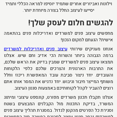
וילונות ואביזרים אחרים שתמיד יוסיפו למראה הכללי ותמיד
יסייעו לעיצוב החלל בצורה מיוחדת יותר.
להגשים חלום לעסק שלך!
מחפשים עיצוב פנים למשרדים ואדריכלות פנים בהתאמה
אישית? הגעתם למקום הנכון!
אנחנו מעניקים שירותי
עיצוב פנים ואדריכלות למשרדים
ברמה הגבוהה ביותר והשרות הכי אדיב וחם שיש. אצלנו
תמצאו עיצוב פנים למשרדים שמבין בדיוק את הראש שלכם,
את התרבות הארגונית והצרכים שלכם כלפי הלקוחות
והעובדים. יחד ניצור סביבת עובד המאפשרת ריכוז וחלל
משותף המייצר חיבור וגיבוש. יחד נדגיש את המסר אותו אתם
רוצים להעביר לקהל לקוחותיכם באמצעות סגנון העיצוב.
אצלנו תקבלו תכנון משרדים מפורט, קונספט עיצובי ומיתוג
המשרד, בדיקת התכנות מול הקבלנים המבצעים בשטח
וסגירת כל הפרטים מהקטן לגדול. במסגרת תהליך עיצוב פנים
למשרדים נבחר סגנון עיצוב לסביבת המשרד תוך התחשבות