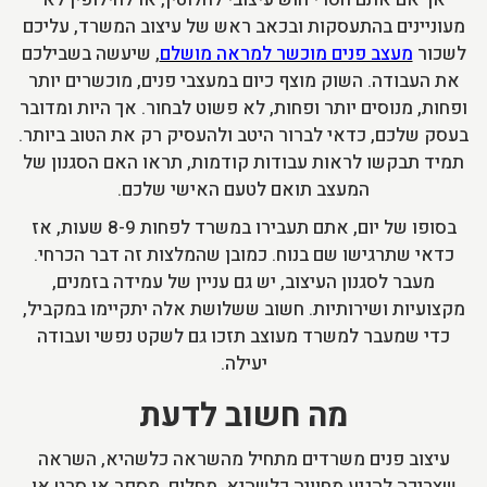
מעוניינים בהתעסקות ובכאב ראש של עיצוב המשרד, עליכם
לשכור
מעצב פנים מוכשר למראה מושלם
, שיעשה בשבילכם
את העבודה. השוק מוצף כיום במעצבי פנים, מוכשרים יותר
ופחות, מנוסים יותר ופחות, לא פשוט לבחור. אך היות ומדובר
בעסק שלכם, כדאי לברור היטב ולהעסיק רק את הטוב ביותר.
תמיד תבקשו לראות עבודות קודמות, תראו האם הסגנון של
המעצב תואם לטעם האישי שלכם.
בסופו של יום, אתם תעבירו במשרד לפחות 8-9 שעות, אז
כדאי שתרגישו שם בנוח. כמובן שהמלצות זה דבר הכרחי.
מעבר לסגנון העיצוב, יש גם עניין של עמידה בזמנים,
מקצועיות ושירותיות. חשוב ששלושת אלה יתקיימו במקביל,
כדי שמעבר למשרד מעוצב תזכו גם לשקט נפשי ועבודה
יעילה.
מה חשוב לדעת
עיצוב פנים משרדים מתחיל מהשראה כלשהיא, השראה
שצריכה להגיע מחוויה כלשהיא, מחלום, מספר או סרט או