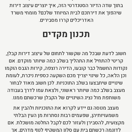
בתוך שדה הדיור הסטנדרטי הזה, איך יוצרים עיצוב דירות
שיהפוך את דירתכם לבית המיוחד שלכם? מומחי משרד
האדריכלים קררו מסבירים.
תכנון מקדים
חשוב לדעת שבכל מה שקשור לתחום של עיצוב דירות קבלן,
קריטי להתחיל את התהליך בשלב כמה שיותר מוקדם. אם
נקודות החשמל כבר קובעו, הדירה רוצפה, קירות הגבס הוקמו
וכן הלאה, כל שינוי יצריך מכם השקעה כספית ניכרת, לעומת
שינויים שיתבצעו בשלב התוכניות. לכן חשוב מאוד לבחור
מעצב בשלב כמה שיותר ראשוני, ולצאת עמו לדרך בעבודה
משותפת מול נציג השינויים של הקבלן שרכשתם ממנו.
מעצב מנוסה גם יידע לקרוא את התוכניות ולהבין את
משמעויותיהן, שפעמים רבות נסתרות מן העין הבלתי
מקצועית, להסבירן ולעזור לכם לקבל החלטה מושכלת. אם
לדוגמה רכשתם בית עם סלון המשקיף לנוף מדהים, אך